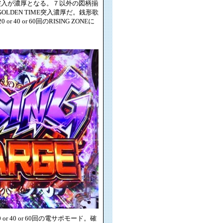
ME突入が濃厚となる。７以外の図柄揃
LDEN TIME突入濃厚だ。銭形歌
 or 60回のRISING ZONEに
 40 or 60回の電サポモード。確