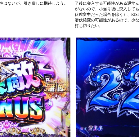
可能性はないが、引き戻しに期待しよう。
了後に突入する可能性がある通常 o
がないので、小当り後に突入して
伏確変中だった場合を除く）、RISI
潜伏確変の可能性があるので、少
打ち切りたい。