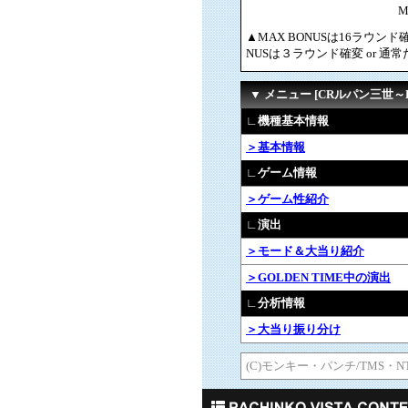
M
▲MAX BONUSは16ラウンド
NUSは３ラウンド確変 or 通常
▼ メニュー [CRルパン三世～L
∟機種基本情報
＞基本情報
∟ゲーム情報
＞ゲーム性紹介
∟演出
＞モード＆大当り紹介
＞GOLDEN TIME中の演出
∟分析情報
＞大当り振り分け
(C)モンキー・パンチ/TMS・N