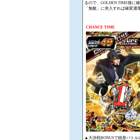
るので、GOLDEN TIME
「無敵」に突入すれば確変濃
CHANCE TIME
▲大決戦BONUSで銭形バトル