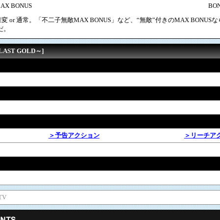
AX BONUS
BO
確変 or 通常。「不二子無敵MAX BONUS」など、“無敵”付きのMAX BONU
だ。
AST GOLD～]
＞予告アクション
＞リーチア
TV