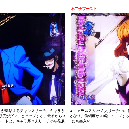
不二子ブースト
人が集結するチャンスリーチ。キャラ系
▲キャラ系２人 or ３人リーチ中
て信頼度がグンッとアップする。最初から３
となり、信頼度が大幅にアップする
ルートと、キャラ系２人リーチから発展
Eにも突入!?