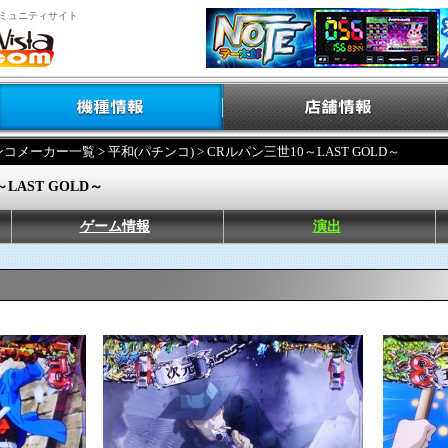
ミュニティサイト
ンコメーカー一覧
>
平和(パチンコ)
> CRルパン三世10～LAST GOLD～
LAST GOLD～
ゲーム情報
演出