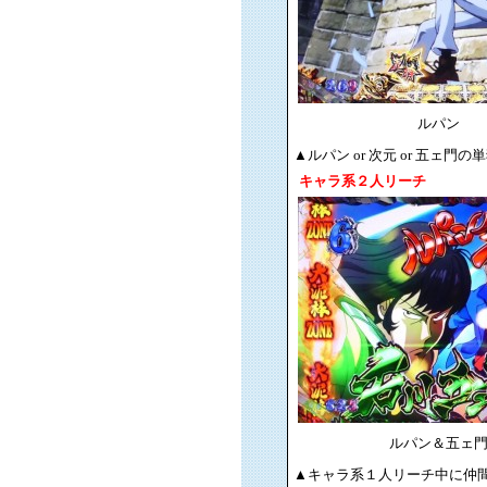
ルパン
▲ルパン or 次元 or 
キャラ系２人リーチ
ルパン＆五ェ
▲キャラ系１人リーチ中に仲