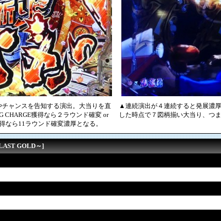
やチャンスを告知する演出。大当りを直
▲連続演出が４連続すると発展濃
G CHARGE獲得なら２ラウンド確変 or
した時点で７図柄揃い大当り、つまり
S獲得なら11ラウンド確変濃厚となる。
AST GOLD～]