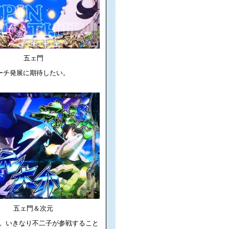
五ェ門
リーチ発展に期待したい。
五ェ門＆次元
。いきなり不二子が参戦すること