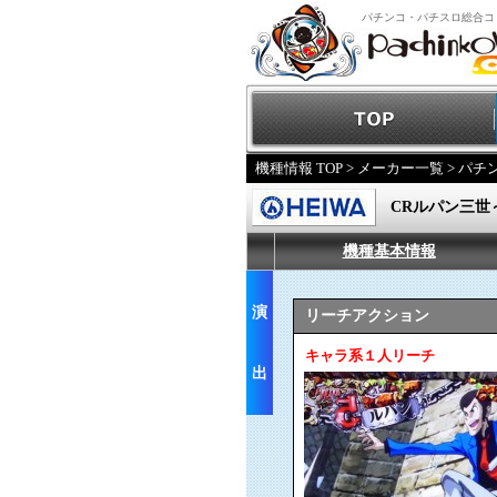
パチンコ・パチスロ総合コ
機種情報 TOP
>
メーカー一覧
>
パチ
CRルパン三世～
機種基本情報
演
リーチアクション
キャラ系１人リーチ
出