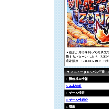
▲銭形が見得を切って発展先
撃するパターンもあり、RISIN
通常濃厚、GOLDEN BONU
▼ メニュー [CRルパン三世～L
∟機種基本情報
＞基本情報
∟ゲーム情報
＞ゲーム性紹介
∟演出