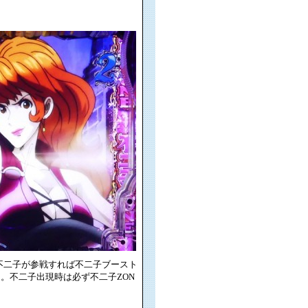
に不二子が参戦すれば不二子ブースト
。不二子出現時は必ず不二子ZON