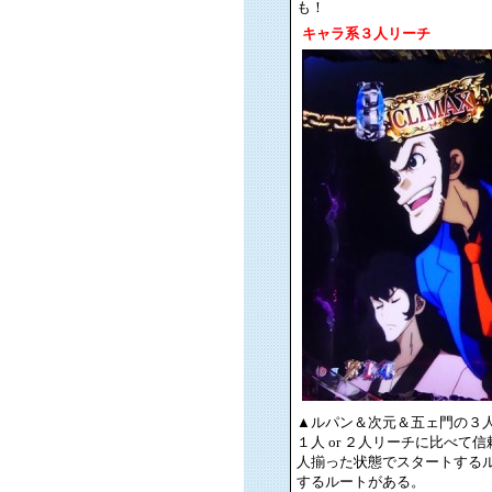
も！
キャラ系３人リーチ
▲ルパン＆次元＆五ェ門の３
１人 or ２人リーチに比べ
人揃った状態でスタートする
するルートがある。