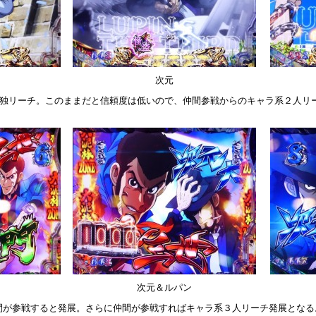
次元
五ェ門の単独リーチ。このままだと信頼度は低いので、仲間参戦からのキャラ系２人
門
次元＆ルパン
間が参戦すると発展。さらに仲間が参戦すればキャラ系３人リーチ発展となる