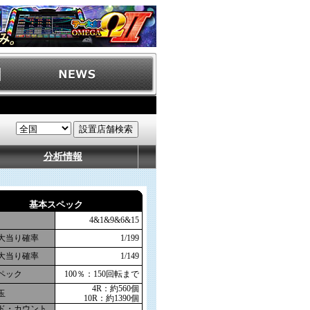
分析情報
基本スペック
4&1&9&6&15
大当り確率
1/199
大当り確率
1/149
ペック
100％：150回転まで
4R：約560個
玉
10R：約1390個
ド・カウント