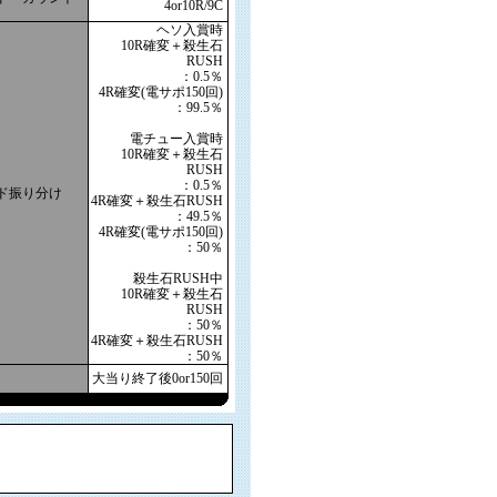
4or10R/9C
ヘソ入賞時
10R確変＋殺生石
RUSH
：0.5％
4R確変(電サポ150回)
：99.5％
電チュー入賞時
10R確変＋殺生石
RUSH
：0.5％
ド振り分け
4R確変＋殺生石RUSH
：49.5％
4R確変(電サポ150回)
：50％
殺生石RUSH中
10R確変＋殺生石
RUSH
：50％
4R確変＋殺生石RUSH
：50％
大当り終了後0or150回