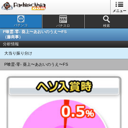
メニュー
パチンコ
パチスロ
検索
P喰霊-零- 葵上〜あおいのうえ〜FS
（藤商事）
分析情報
大当り振り分け
P喰霊-零- 葵上〜あおいのうえ〜FS