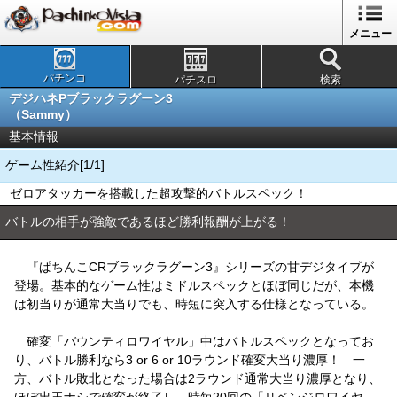
メニュー
パチンコ
パチスロ
検索
デジハネPブラックラグーン3
（Sammy）
基本情報
ゲーム性紹介[1/1]
ゼロアタッカーを搭載した超攻撃的バトルスペック！
バトルの相手が強敵であるほど勝利報酬が上がる！
『ぱちんこCRブラックラグーン3』シリーズの甘デジタイプが
登場。基本的なゲーム性はミドルスペックとほぼ同じだが、本機
は初当りが通常大当りでも、時短に突入する仕様となっている。
確変「バウンティロワイヤル」中はバトルスペックとなってお
り、バトル勝利なら3 or 6 or 10ラウンド確変大当り濃厚！ 一
方、バトル敗北となった場合は2ラウンド通常大当り濃厚となり、
ほぼ出玉ナシで確変が終了し、時短20回の「リベンジロワイヤ