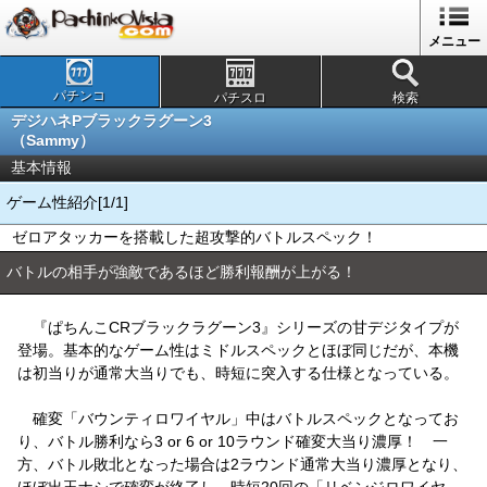
メニュー
パチンコ
パチスロ
検索
デジハネPブラックラグーン3
（Sammy）
基本情報
ゲーム性紹介[1/1]
ゼロアタッカーを搭載した超攻撃的バトルスペック！
バトルの相手が強敵であるほど勝利報酬が上がる！
『ぱちんこCRブラックラグーン3』シリーズの甘デジタイプが
登場。基本的なゲーム性はミドルスペックとほぼ同じだが、本機
は初当りが通常大当りでも、時短に突入する仕様となっている。
確変「バウンティロワイヤル」中はバトルスペックとなってお
り、バトル勝利なら3 or 6 or 10ラウンド確変大当り濃厚！ 一
方、バトル敗北となった場合は2ラウンド通常大当り濃厚となり、
ほぼ出玉ナシで確変が終了し、時短20回の「リベンジロワイヤ