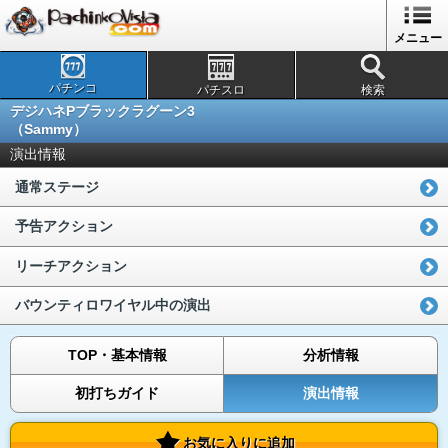
メニュー
パチンコ
パチスロ
検索
デジハネPブラックラグーン3
（Sammy）
演出情報
通常ステージ
予告アクション
リーチアクション
バウンティロワイヤル中の演出
TOP・基本情報
分析情報
初打ちガイド
演出情報
お気に入りに追加