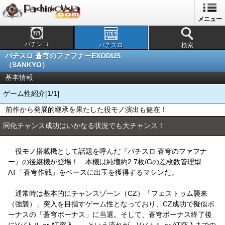
メニュー
パチンコ
パチスロ
検索
パチスロ 蒼穹のファフナーEXODUS
（SANKYO）
基本情報
ゲーム性紹介[1/1]
前作から発展的継承を果たした役モノ演出も健在！
同化チャンス成功はいかなる状況でも大チャンス！
役モノ搭載機として話題を呼んだ『パチスロ 蒼穹のファフナ
ー』の後継機が登場！ 本機は純増約2.7枚/Gの差枚数管理型
AT「蒼穹作戦」をベースに出玉を獲得するマシンだ。
通常時は基本的にチャンスゾーン（CZ）「フェストゥム襲来
（強襲）」突入を目指すゲーム性となっており、CZ成功で擬似ボ
ーナスの「蒼穹ボーナス」に当選。そして、蒼穹ボーナス終了後
にVバトル or AT突入……という流れが、Vバトル or AT突入までの