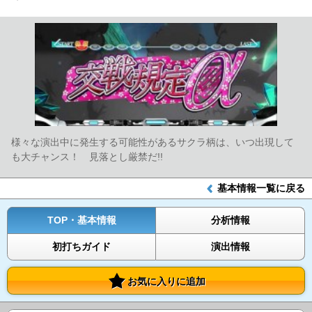
様々な演出中に発生する可能性があるサクラ柄は、いつ出現して
も大チャンス！ 見落とし厳禁だ!!
基本情報一覧に戻る
TOP・基本情報
分析情報
初打ちガイド
演出情報
お気に入りに追加