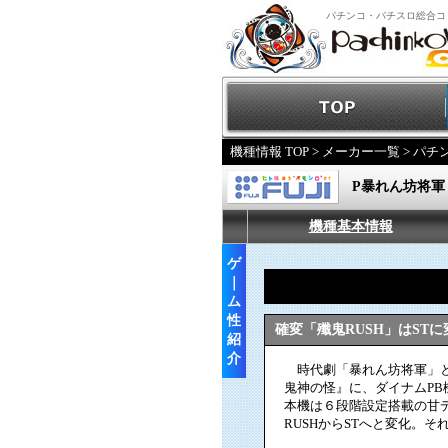
パチンコ・パチスロ総合コ
機種情報 TOP
>
メーカー一覧
>
パチ
P暴れん坊将軍
機種基本情報
ゲ
｜
ム
性
確変「殲鬼RUSH」はSTに
紹
介
時代劇「暴れん坊将軍」と
鬼神の怪』に、ダイナムPB
本機は６段階設定搭載の甘
RUSHからSTへと変化。