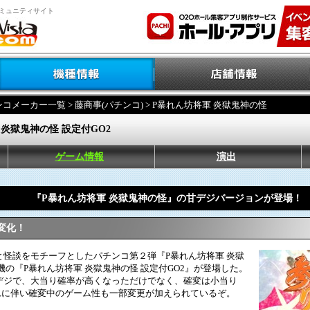
ミュニティサイト
ンコメーカー一覧
>
藤商事(パチンコ)
> P暴れん坊将軍 炎獄鬼神の怪
 炎獄鬼神の怪 設定付GO2
ゲーム情報
演出
『P暴れん坊将軍 炎獄鬼神の怪』の甘デジバージョンが登場！
変化！
怪談をモチーフとしたパチンコ第２弾『P暴れん坊将軍 炎獄
機の『P暴れん坊将軍 炎獄鬼神の怪 設定付GO2』が登場した。
デジで、大当り確率が高くなっただけでなく、確変は小当り
それに伴い確変中のゲーム性も一部変更が加えられているぞ。