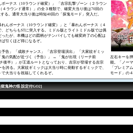
ボーナス（10ラウンド確変）」 「吉宗乱撃ゾーン（２ラウン
（４ラウンド通常）」の全３種類で、確変大当り後は70回の
突入する。通常大当り後は時短40回の「探鬼モード」突入だ。
れんボーナス（10ラウンド確変）」と「暴れんボーナス（４
で、どちらもSTに突入する。ミドル版とライトミドル版では偶
だったが、本機はどの図柄がテンパイしても確変終了の心配は
けば引くほど得になるぞ。
告」 「成敗チャンス」 「吉宗登場演出」 「大家紋ギミッ
鬼の気配が近づく（予告）」 → 「鬼が出現（リーチ前
左右キーを
ーチ後半）」が王道ルートとなっており、吉宗が登場する吉宗
能。「ノーマ
バーを誇る。大家紋ギミックは大当り時に発動するギミックで、
「プレミアム
トで大当りを祝福してくれるぞ。
モード」の
炎獄鬼神の怪 設定付GO2]