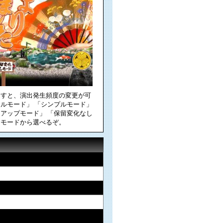
押すと、演出発生頻度の変更が可
ルモード」 「シンプルモード」
アップモード」 「保留変化なし
４モードから選べるぞ。