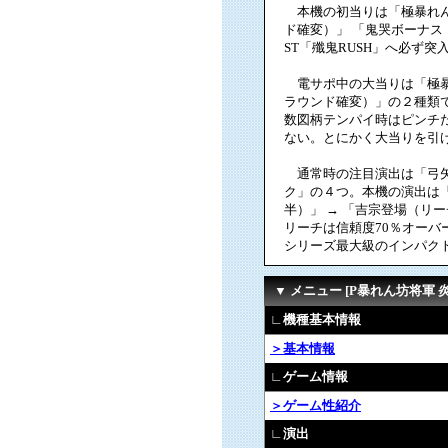
本機の初当りは「極暴れん
ド確変）」 「鬼哭ボーナス
ST「殲鬼RUSH」へ必ず
電サポ中の大当りは「極暴
ラウンド確変）」の２種類
数図柄テンパイ時はピンチ
ない。とにかく大当りを引
通常時の注目演出は「弓矢予
ク」の４つ。本機の演出は「
半）」 → 「吉宗登場（リ
リーチは信頼度70％オー
シリーズ最大級のインパク
▼ メニュー [P暴れん坊将軍 
∟機種基本情報
＞基本情報
∟ゲーム情報
＞ゲーム性紹介
∟演出