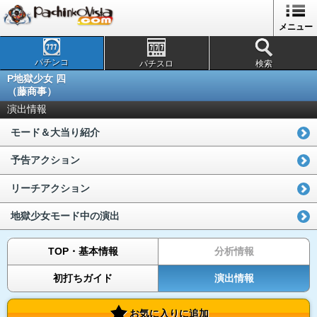
メニュー
パチンコ
パチスロ
検索
P地獄少女 四
（藤商事）
演出情報
モード＆大当り紹介
予告アクション
リーチアクション
地獄少女モード中の演出
TOP・基本情報
分析情報
初打ちガイド
演出情報
お気に入りに追加