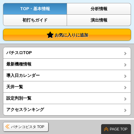
TOP・基本情報
分析情報
初打ちガイド
演出情報
お気に入りに追加
パチスロTOP
最新機種情報
導入日カレンダー
天井一覧
設定判別一覧
アクセスランキング
パチンコビスタ TOP
PAGE TOP