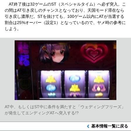
AT終了後は32ゲームのST（スペシャルタイム）へ必ず突入。こ
の間はAT引き戻しのチャンスとなっており、天国モード滞在なら
引き戻し濃厚だ。STを抜けても、100ゲーム以内にATが当選する
割合は25%オーバー（設定1）となっているので、ヤメ時の参考に
しよう。
AT中、もしくはST中に条件を満たすと「ウェディングフリーズ」
が発生してエンディングATへ突入する!?
基本情報一覧に戻る