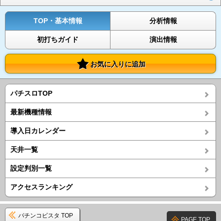
TOP・基本情報
分析情報
初打ちガイド
演出情報
お気に入りに追加
パチスロTOP
最新機種情報
導入日カレンダー
天井一覧
設定判別一覧
アクセスランキング
パチンコビスタ TOP
PAGE TOP