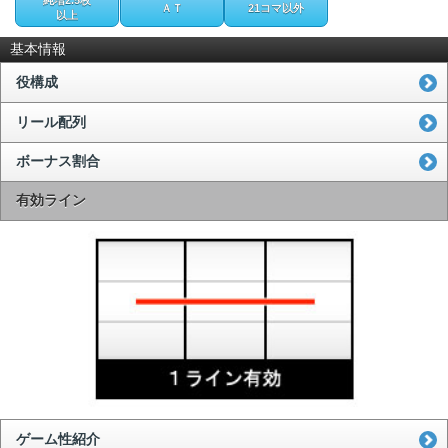
ＡＴ
21コマ以外
以上
基本情報
役構成
リール配列
ボーナス割合
有効ライン
ゲーム性紹介