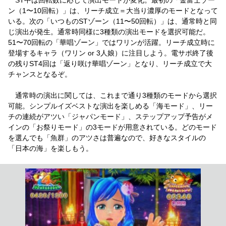
ン（1〜10回転）」は、リーチ成立＝大当り濃厚のモードとなって
いる。次の「いつものSTゾーン（11〜50回転）」は、通常時と同
じ演出が発生。通常時同様に3種類の演出モードを選択可能だ。
51〜70回転の「華唱ゾーン」ではワリンが活躍。リーチ成立時に
登場するキャラ（ワリン or 3人娘）に注目しよう。電サポ終了後
の残りST4回は「返り咲け華唱ゾーン」となり、リーチ成立で大
チャンスとなるぞ。
通常時の演出に関しては、これまで通り3種類のモードから選択
可能。シンプルイズベストな演出を楽しめる「海モード」、リー
チの連続がアツい「ジャパンモード」、ステップアップ予告がメ
インの「お祭りモード」の3モードが用意されている。どのモード
を選んでも「魚群」のアツさは普遍なので、好きなスタイルの
「日本の海」を楽しもう。