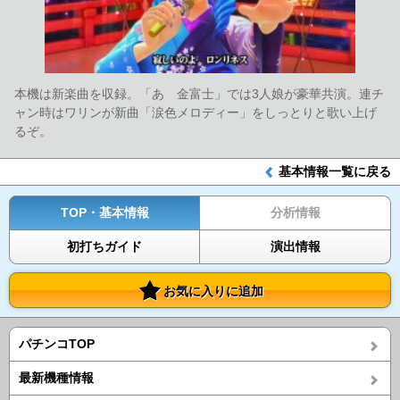
本機は新楽曲を収録。「あゝ金富士」では3人娘が豪華共演。連チ
ャン時はワリンが新曲「涙色メロディー」をしっとりと歌い上げ
るぞ。
基本情報一覧に戻る
TOP・基本情報
分析情報
初打ちガイド
演出情報
お気に入りに追加
パチンコTOP
最新機種情報