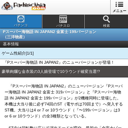
メニュー
パチンコ
パチスロ
検索
Pスーパー海物語 IN JAPAN2 金富士 199バージョン
（三洋物産）
基本情報
ゲーム性紹介[1/1]
『Pスーパー海物語 IN JAPAN2』のニューバージョンが登場！
豪華絢爛な金衣装の3人娘登場で10ラウンド確変当選!?
『Pスーパー海物語 IN JAPAN2』のニューバージョン『Pスーパ
ー海物語 IN JAPAN2 金富士 319バージョン』と『Pスーパー海物
語 IN JAPAN2 金富士 199バージョン』が2機種同時に登場した。
本機は大当り後に必ず74回のST（電サポは70回まで）へ突入する
ST機。大当りは4 or 7 or 10ラウンド（『〜199バージョン』は3
or 6 or 10ラウンド）の全3種類となっている。
ST中は回転数に応じて演出モードが変化。最初の「金富士ゾー