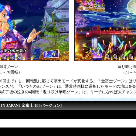
華唱ゾーン
返り咲け
51～70回転）
（71～
は70回まで）し、回転数に応じて演出モードが変化する。「金富士ゾーン」は
ャンスだ。「いつものSTゾーン」は、通常時同様に選択したモードの演出を
ポ終了後の泣きの4回転「返り咲け華唱ゾーン」は、リーチになれば大チャン
N JAPAN2 金富士 199バージョン]