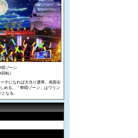
華唱ゾーン
74回転）
リーチになれば大当り濃厚。画面右
楽しめる。「華唱ゾーン」はワリン
スとなる。