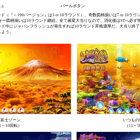
シュ
パールボタン
ンド（『～199バージョン』は3 or 10ラウンド）、奇数図柄揃いは7 or 10ラウン
ッキー図柄揃いは10ラウンド継続。全て確変大当りなので、消化後はSTへ必
ウンド中にジャパンフラッシュが発生すれば10ラウンド昇格濃厚だ。大当り終
しよう。
金富士ゾーン
いつもの
1～10回転）
（11～