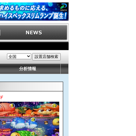
分析情報
ド