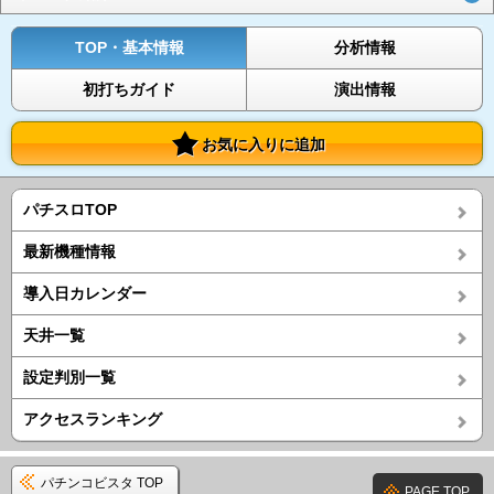
TOP・基本情報
分析情報
初打ちガイド
演出情報
お気に入りに追加
パチスロTOP
最新機種情報
導入日カレンダー
天井一覧
設定判別一覧
アクセスランキング
パチンコビスタ TOP
PAGE TOP