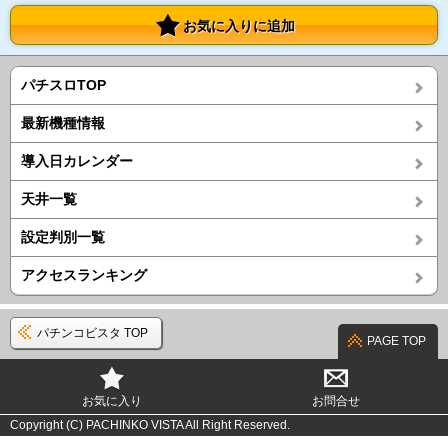
お気に入りに追加
パチスロTOP
最新機種情報
導入日カレンダー
天井一覧
設定判別一覧
アクセスランキング
パチンコビスタ TOP
PAGE TOP
お気に入り
お問合せ
Copyright (C) PACHINKO VISTA All Right Reserved.