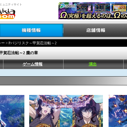
ミュニティサイト
シー
> Pバジリスク～甲賀忍法帖～2
甲賀忍法帖～2 朧の章
ゲーム情報
演出