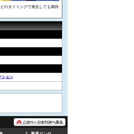
。どのタイミングで発生しても期待
クション
報
業界リンク