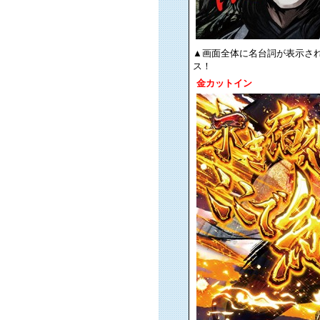
▲画面全体に名台詞が表示さ
ス！
金カットイン