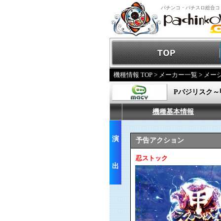
パチンコ・パチスロ総合コ
機種情報 TOP
>
メーカー一覧
>
メー
Pバジリスク～
機種基本情報
演
予告アクション
忍ストック
出