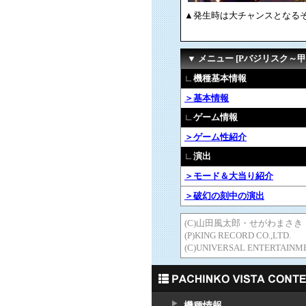
▲発生時は大チャンスとなる
▼ メニュー [Pバジリスク～甲
∟機種基本情報
＞基本情報
∟ゲーム情報
＞ゲーム性紹介
∟演出
＞モード＆大当り紹介
＞破幻の刻中の演出
(C)山田風太郎・せがわまさき
(P)KING RECORD CO.,LTD.
(C)UNIVERSAL ENTERTAINM
機種情報