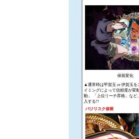
保留変化
▲通常時は甲賀玉 or 伊賀
イミングによって信頼度が変動
動」 「上位リーチ昇格」など
入する!?
バジリスク保留