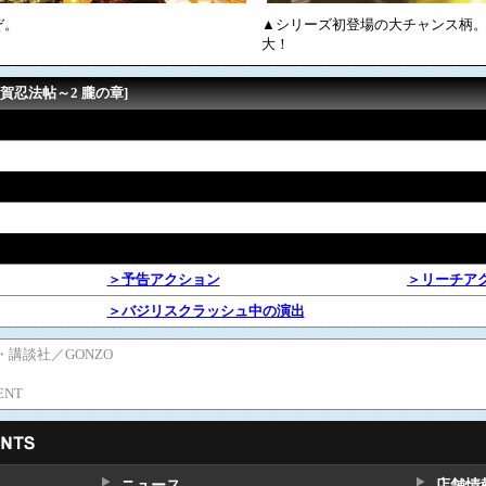
ぞ。
▲シリーズ初登場の大チャンス柄
大！
賀忍法帖～2 朧の章]
＞予告アクション
＞リーチア
＞バジリスクラッシュ中の演出
・講談社／GONZO
ENT
ニュース
店舗情