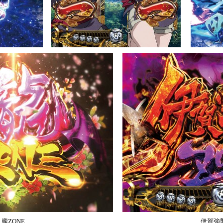
朧ZONE
伊賀強襲