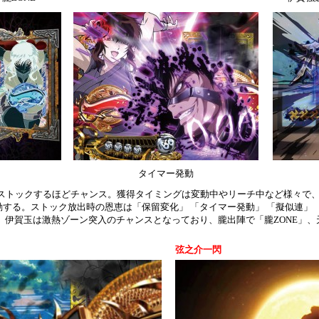
タイマー発動
玉をストックするほどチャンス。獲得タイミングは変動中やリーチ中など様々で
する。ストック放出時の恩恵は「保留変化」 「タイマー発動」 「擬似連」 
。伊賀玉は激熱ゾーン突入のチャンスとなっており、朧出陣で「朧ZONE」、
弦之介一閃