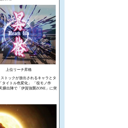
上位リーチ昇格
、ストックが放出されるキャラとタ
「タイトル色変化」 「役モノ作
天膳出陣で「伊賀強襲ZONE」に突