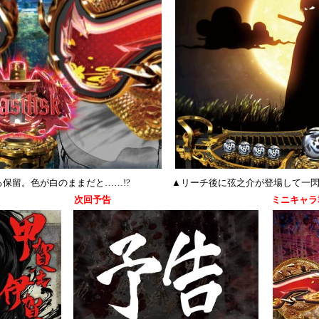
保留。色が白のままだと……!?
▲リーチ後に弦之介が登場して一
次回予告
ミニキャラ