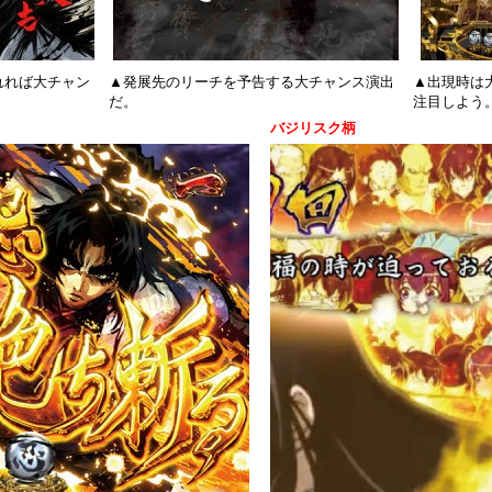
れれば大チャン
▲発展先のリーチを予告する大チャンス演出
▲出現時は
だ。
注目しよう
バジリスク柄