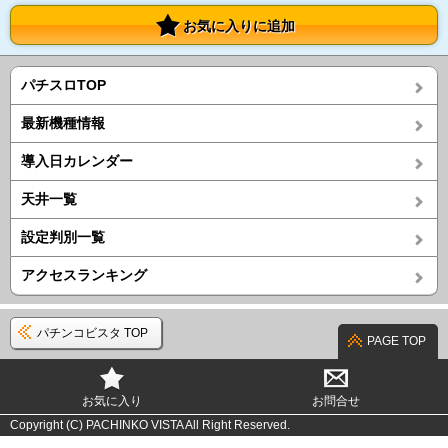
お気に入りに追加
パチスロTOP
最新機種情報
導入日カレンダー
天井一覧
設定判別一覧
アクセスランキング
パチンコビスタ TOP
PAGE TOP
お気に入り
お問合せ
Copyright (C) PACHINKO VISTA All Right Reserved.