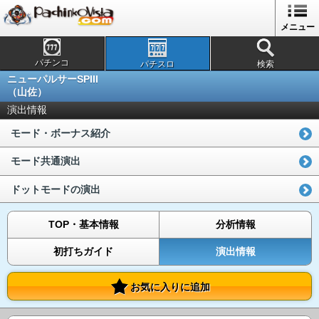
メニュー
パチンコ
パチスロ
検索
ニューパルサーSPIII
（山佐）
演出情報
モード・ボーナス紹介
モード共通演出
ドットモードの演出
TOP・基本情報
分析情報
初打ちガイド
演出情報
お気に入りに追加