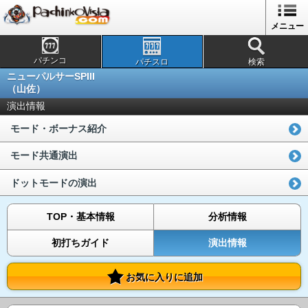
メニュー
パチンコ
パチスロ
検索
ニューパルサーSPIII
（山佐）
演出情報
モード・ボーナス紹介
モード共通演出
ドットモードの演出
TOP・基本情報
分析情報
初打ちガイド
演出情報
お気に入りに追加