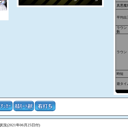
真悪魔
平均出
ラウン
数
ラウン
時短
遊タイ
(2021年06月25日付)