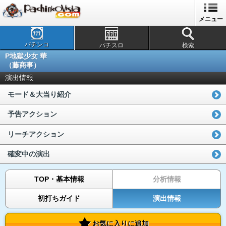
メニュー
パチンコ
パチスロ
検索
P地獄少女 華
（藤商事）
演出情報
モード＆大当り紹介
予告アクション
リーチアクション
確変中の演出
TOP・基本情報
分析情報
初打ちガイド
演出情報
お気に入りに追加