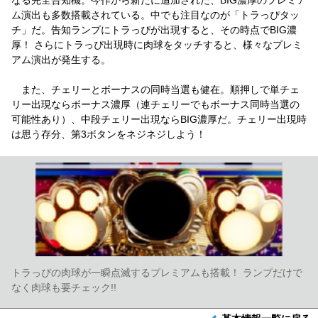
ム演出も多数搭載されている。中でも注目なのが「トラっぴタッ
チ」だ。告知ランプにトラっぴが出現すると、その時点でBIG濃
厚！ さらにトラっぴ出現時に肉球をタッチすると、様々なプレミ
アム演出が発生する。
また、チェリーとボーナスの同時当選も健在。順押しで単チェ
リー出現ならボーナス濃厚（連チェリーでもボーナス同時当選の
可能性あり）、中段チェリー出現ならBIG濃厚だ。チェリー出現時
は思う存分、第3ボタンをネジネジしよう！
トラっぴの肉球が一瞬点滅するプレミアムも搭載！ ランプだけで
なく肉球も要チェック!!