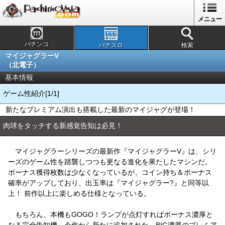
メニュー
パチンコ
パチスロ
検索
マイジャグラーV
（北電子）
基本情報
ゲーム性紹介[1/1]
新たなプレミアム演出も搭載した最新のマイジャグが登場！
肉球をタッチする新感覚告知は必見！
マイジャグラーシリーズの最新作『マイジャグラーV』は、シリ
ーズのゲーム性を踏襲しつつも更なる進化を果たしたマシンだ。
ボーナス獲得枚数は少なくなっているが、コイン持ち＆ボーナス
確率がアップしており、出玉率は『マイジャグラー?』と同等以
上！ 前作以上に楽しめる仕様となっている。
もちろん、本機もGOGO！ランプが点灯すればボーナス濃厚と
なる完全告知機。今作から新たに追加された、BIG濃厚のプレミア