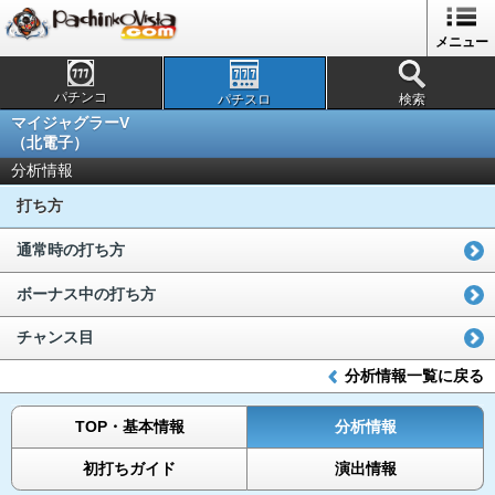
メニュー
パチンコ
パチスロ
検索
マイジャグラーV
（北電子）
分析情報
打ち方
通常時の打ち方
ボーナス中の打ち方
チャンス目
分析情報一覧に戻る
TOP・基本情報
分析情報
初打ちガイド
演出情報