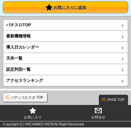
お気に入りに追加
パチスロTOP
最新機種情報
導入日カレンダー
天井一覧
設定判別一覧
アクセスランキング
パチンコビスタ TOP
PAGE TOP
お気に入り
お問合せ
Copyright (C) PACHINKO VISTA All Right Reserved.