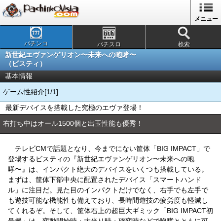
メニュー
パチンコ
パチスロ
検索
新世紀エヴァンゲリオン〜未来への咆哮〜
（ビスティ）
基本情報
ゲーム性紹介[1/1]
最新デバイスを搭載した究極のエヴァ登場！
右打ち中はオール1500個と出玉性能も優秀！
テレビCMで話題となり、今までにない筐体「BIG IMPACT」で
登場するビスティの『新世紀エヴァンゲリオン〜未来への咆
哮〜』は、インパクト絶大のデバイスをいくつも搭載している。
まずは、筐体下部中央に配置されたデバイス「スマートハンド
ル」に注目だ。見た目のインパクトだけでなく、右手でも左手で
も遊技可能な機能性も備えており、長時間遊技の疲労度も軽減し
てくれるぞ。そして、筐体右上の超巨大ギミック「BIG IMPACT初
号機」は、変動開始時・大当り時・確変時などで咆哮とともに可