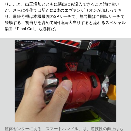
り……と、出玉増加とともに演出にも没入できること請け合い
だ。さらに今作では新たに2体のエヴァンゲリオンが加わってお
り、最終号機は本機最強のSPリーチで、無号機は全回転リーチで
登場する。初当りを含めて5回連続大当りすると流れるスペシャル
楽曲「Final Call」も必聴だ。
筐体センターにある「スマートハンドル」は、遊技性の向上はも