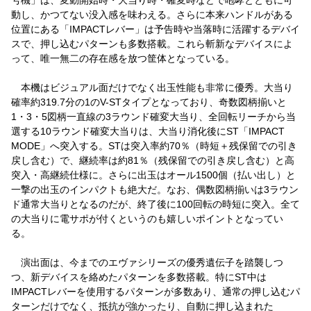
動し、かつてない没入感を味わえる。さらに本来ハンドルがある
位置にある「IMPACTレバー」は予告時や当落時に活躍するデバイ
スで、押し込むパターンも多数搭載。これら斬新なデバイスによ
って、唯一無二の存在感を放つ筐体となっている。
本機はビジュアル面だけでなく出玉性能も非常に優秀。大当り
確率約319.7分の1のV-STタイプとなっており、奇数図柄揃いと
1・3・5図柄一直線の3ラウンド確変大当り、全回転リーチから当
選する10ラウンド確変大当りは、大当り消化後にST「IMPACT
MODE」へ突入する。STは突入率約70％（時短＋残保留での引き
戻し含む）で、継続率は約81％（残保留での引き戻し含む）と高
突入・高継続仕様に。さらに出玉はオール1500個（払い出し）と
一撃の出玉のインパクトも絶大だ。なお、偶数図柄揃いは3ラウン
ド通常大当りとなるのだが、終了後に100回転の時短に突入。全て
の大当りに電サポが付くというのも嬉しいポイントとなってい
る。
演出面は、今までのエヴァシリーズの優秀遺伝子を踏襲しつ
つ、新デバイスを絡めたパターンを多数搭載。特にST中は
IMPACTレバーを使用するパターンが多数あり、通常の押し込むパ
ターンだけでなく、抵抗が強かったり、自動に押し込まれた