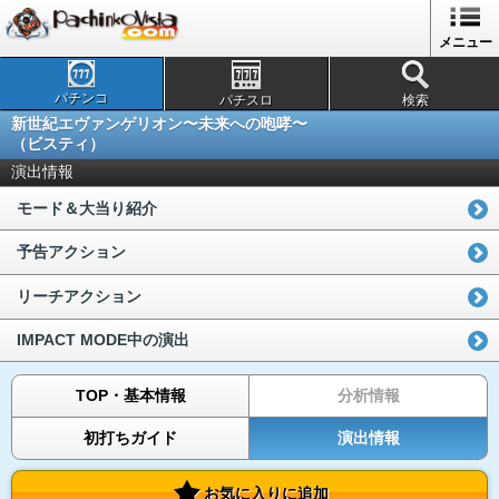
メニュー
パチンコ
パチスロ
検索
新世紀エヴァンゲリオン〜未来への咆哮〜
（ビスティ）
演出情報
モード＆大当り紹介
予告アクション
リーチアクション
IMPACT MODE中の演出
TOP・基本情報
分析情報
初打ちガイド
演出情報
お気に入りに追加