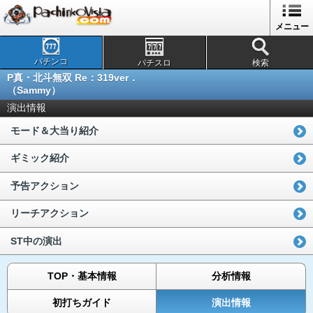
メニュー
パチンコ
パチスロ
検索
P真・北斗無双 Re：319ver．
（Sammy）
演出情報
モード＆大当り紹介
ギミック紹介
予告アクション
リーチアクション
ST中の演出
TOP・基本情報
分析情報
初打ちガイド
演出情報