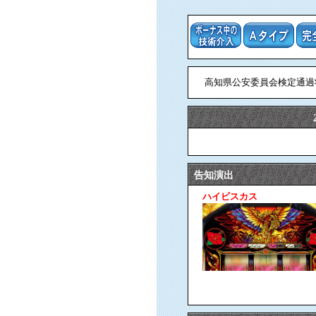
高知県公安委員会検定通過状況
告知演出
ハイビスカス