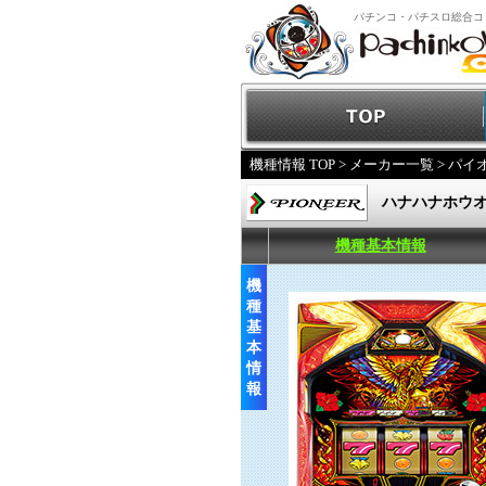
パチンコ・パチスロ総合コ
機種情報 TOP
>
メーカー一覧
>
パイ
ハナハナホウオ
機種基本情報
機
種
基
本
情
報