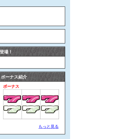
に登場！
ボーナス紹介
ボーナス
もっと見る