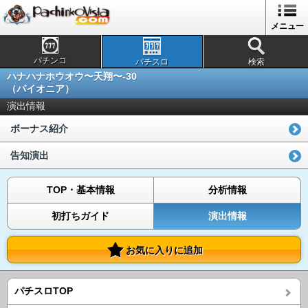
メニュー
パチンコ
パチスロ
検索
ハナハナホウオウ〜天翔〜-30
（パイオニア）
演出情報
ボーナス紹介
告知演出
TOP・基本情報
分析情報
初打ちガイド
演出情報
お気に入りに追加
パチスロTOP