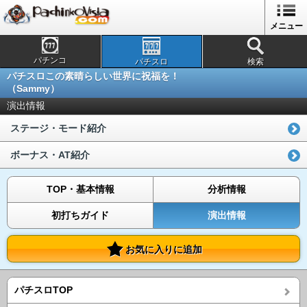
メニュー
パチンコ
パチスロ
検索
パチスロこの素晴らしい世界に祝福を！
（Sammy）
演出情報
ステージ・モード紹介
ボーナス・AT紹介
TOP・基本情報
分析情報
初打ちガイド
演出情報
お気に入りに追加
パチスロTOP