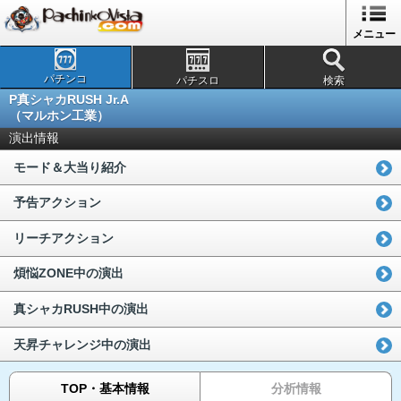
メニュー
パチンコ
パチスロ
検索
P真シャカRUSH Jr.A
（マルホン工業）
演出情報
モード＆大当り紹介
予告アクション
リーチアクション
煩悩ZONE中の演出
真シャカRUSH中の演出
天昇チャレンジ中の演出
TOP・基本情報
分析情報