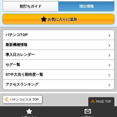
初打ちガイド
演出情報
お気に入りに追加
パチンコTOP
最新機種情報
導入日カレンダー
セグ一覧
ST中大当り期待度一覧
アクセスランキング
パチンコビスタ TOP
PAGE TOP