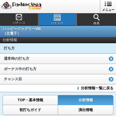
メニュー
パチンコ
パチスロ
検索
ハッピージャグラーVIII
（北電子）
分析情報
打ち方
通常時の打ち方
ボーナス中の打ち方
チャンス目
分析情報一覧に戻る
TOP・基本情報
分析情報
初打ちガイド
演出情報