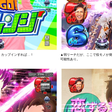
。カップインすれば…！
▲弱リーチだが、ここで役モノが
可能性あり。