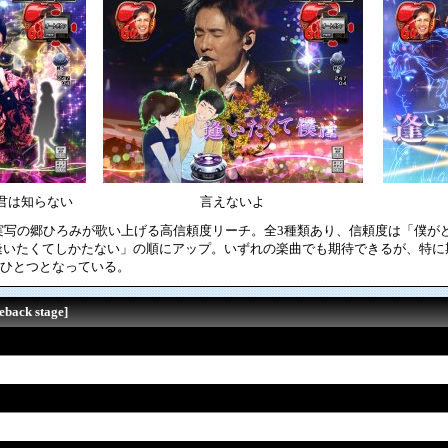
君は知らない
言えないよ
実写の郷ひろみが歌い上げる高信頼度リーチ。全3種類あり、信頼度は「僕が
 「逢いたくてしかたない」の順にアップ。いずれの楽曲でも期待できるが、特
のひとつとなっている。
ack stage]