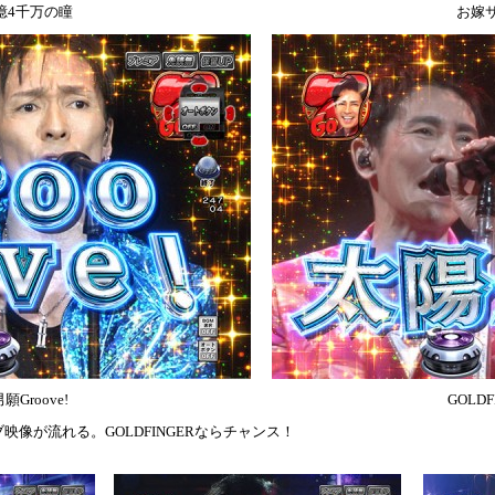
億4千万の瞳
お嫁
願Groove!
GOLDF
像が流れる。GOLDFINGERならチャンス！