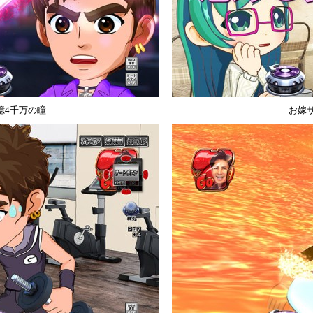
億4千万の瞳
お嫁