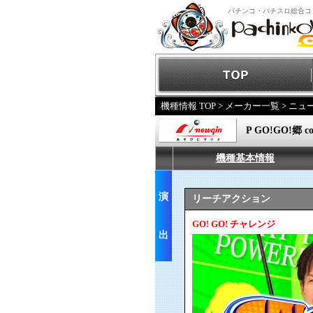
パチンコ・パチスロ総合コ
機種情報 TOP
>
メーカー一覧
>
ニュ
P GO!GO!郷 co
機種基本情報
演
リーチアクション
GO! GO! チャレンジ
出