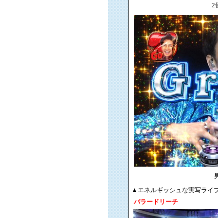
2
男
▲エネルギッシュな実写ライブ映
バラードリーチ