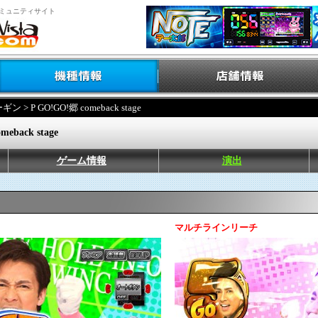
ミュニティサイト
ーギン
> P GO!GO!郷 comeback stage
meback stage
ゲーム情報
演出
マルチラインリーチ