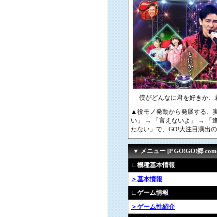
僕がどんなに君を好きか、
▲役モノ発動から発展する、
い」 → 「言えないよ」 →
たない」で、GO!大注目演出
▼ メニュー [P GO!GO!郷 comeb
∟機種基本情報
＞基本情報
∟ゲーム情報
＞ゲーム性紹介