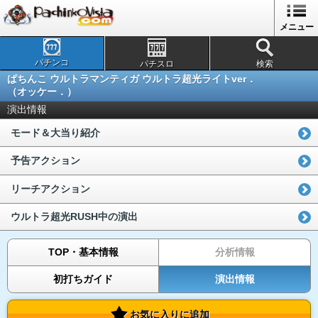
メニュー
パチンコ
パチスロ
検索
ぱちんこ ウルトラマンティガ ウルトラ超光ライトver．
（オッケー．）
演出情報
モード＆大当り紹介
予告アクション
リーチアクション
ウルトラ超光RUSH中の演出
TOP・基本情報
分析情報
初打ちガイド
演出情報
お気に入りに追加