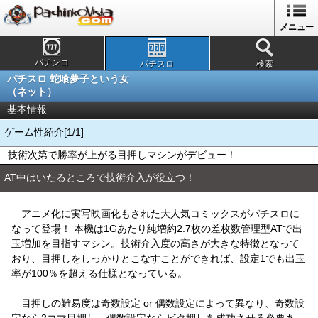
メニュー
パチンコ
パチスロ
検索
パチスロ 蛇喰夢子という女
（ネット）
基本情報
ゲーム性紹介[1/1]
技術次第で勝率が上がる目押しマシンがデビュー！
AT中はいたるところで技術介入が役立つ！
アニメ化に実写映画化もされた大人気コミックスがパチスロに
なって登場！ 本機は1Gあたり純増約2.7枚の差枚数管理型ATで出
玉増加を目指すマシン。技術介入度の高さが大きな特徴となって
おり、目押しをしっかりとこなすことができれば、設定1でも出玉
率が100％を超える仕様となっている。
目押しの難易度は奇数設定 or 偶数設定によって異なり、奇数設
定なら2コマ目押し、偶数設定ならビタ押しを成功させる必要あ