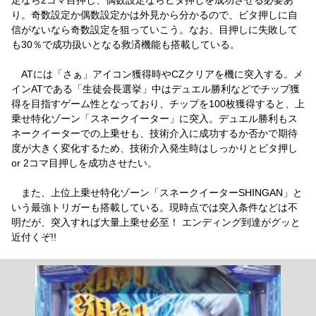
り。奇数設定か偶数設定かは外見から分かるので、ビタ押しに自
信がないなら奇数設定を狙っていこう。なお、目押しに失敗して
も30％で成功扱いとなる救済機能も搭載している。
ATには「さぁ」アイコン獲得時やCZクリアを機に突入する。メ
インATである「生徒会長選挙」中はデュエル勝利などでチップ獲
得を目指すゲーム性となっており、チップを100枚獲得すると、上
乗せ特化ゾーン「スネークイーター」に突入。デュエル勝利もス
ネークイーターでの上乗せも、技術介入に成功するか否かで期待
度が大きく変化するため、技術介入発生時はしっかりとビタ押し
or 2コマ目押しを成功させたい。
また、上位上乗せ特化ゾーン「スネークイーターSHINGAN」と
いう最強トリガーも搭載している。現時点では突入条件などは不
明だが、突入すれば大量上乗せ必至！ エンディング到達がグッと
近付くぞ!!