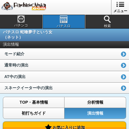
メニュー
パチンコ
パチスロ
検索
パチスロ 蛇喰夢子という女
（ネット）
演出情報
モード紹介
通常時の演出
AT中の演出
スネークイーター中の演出
TOP・基本情報
分析情報
初打ちガイド
演出情報
お気に入りに追加