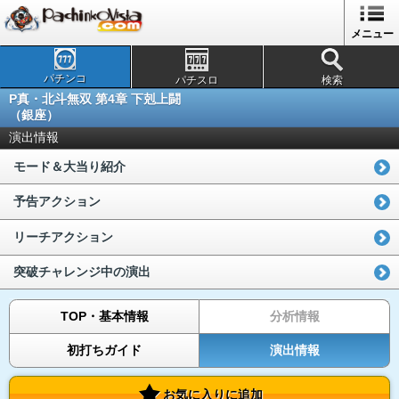
メニュー
パチンコ
パチスロ
検索
P真・北斗無双 第4章 下剋上闘
（銀座）
演出情報
モード＆大当り紹介
予告アクション
リーチアクション
突破チャレンジ中の演出
TOP・基本情報
分析情報
初打ちガイド
演出情報
お気に入りに追加