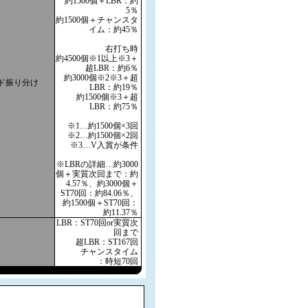
約1500個＋LBR：約
5％
約1500個＋チャンスタ
イム：約45％
右打ち時
約4500個※1以上※3＋
超LBR：約6％
約3000個※2※3＋超
ド振り分け
LBR：約19％
約1500個※3＋超
LBR：約75％
※1…約1500個×3回
※2…約1500個×2回
※3…V入賞が条件
※LBRの詳細…約3000
個＋実質次回まで：約
4.57％、約3000個＋
ST70回：約84.06％、
約1500個＋ST70回：
約11.37％
LBR：ST70回or実質次
回まで
超LBR：ST167回
チャンスタイム
：時短70回