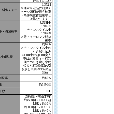
合算：1/192.7
1/372.1
※通常時液晶に緋弾チ
・緋弾チャー
ャージ図柄が揃う確率
（条件装置作動確率と
は異なります）
RUSH中
：1/105※
チャンスタイム中
中・当選確率
：1/399※
※電チューロング開放
確率
約62％
※チャンスタイム中の
引き戻し込み
※LBR中の超LBR突入
い時RUSH
率は約51％（※ST70
回での引き戻し率約
49％とST9999回の引
き戻し率約99.9％の合
算値）
R継続率
約80％
玉
約1500個
ト数
10C
図柄揃い時(通常時)
約4500個※1※3＋超
LBR：約10％
約3000個※2※3※＋
LBR：約40％