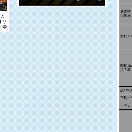
通常時
ジ確率
ＫＡ
トリ
中学
右打ち
図柄揃
突入率
超LB
平均出
カウン