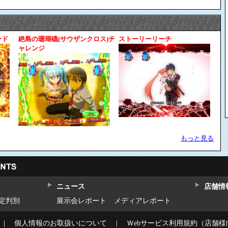
ード
絶島の珊瑚礁(サウザンクロス)チ
ストーリーリーチ
ャレンジ
もっと見る
ニュース
店舗情
設定判別
展示会レポート
メディアレポート
｜
個人情報のお取扱いについて
｜
Ｗebサービス利用規約（店舗様