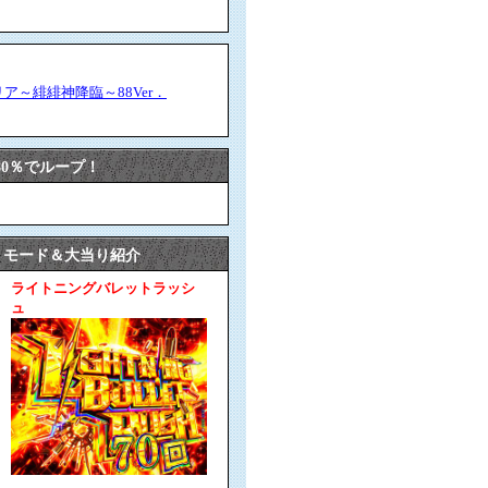
リア～緋緋神降臨～88Ver．
0％でループ！
モード＆大当り紹介
ライトニングバレットラッシ
ュ