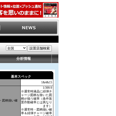
分析情報
基本スペック
1&4&15
1/399.9
※通常時液晶に緋弾チ
ャージ図柄を除いた図
柄が揃う確率（条件装
・図柄揃い確
置作動確率とは異なり
ます）
※通常時・図柄揃い確
率＆緋弾チャージ確率