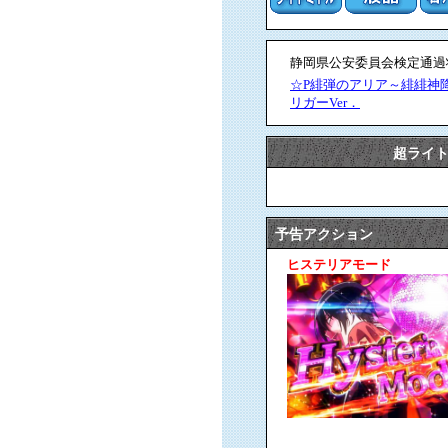
静岡県公安委員会検定通過状況
☆P緋弾のアリア～緋緋神
リガーVer．
超ライト
予告アクション
ヒステリアモード