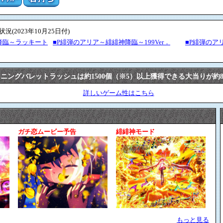
(2023年10月25日付)
降臨～ラッキート
■P緋弾のアリア～緋緋神降臨～199Ver．
■P緋弾のア
ニングバレットラッシュは約1500個（※5）以上獲得できる大当りが約8
詳しいゲーム性はこちら
ガチ恋ムービー予告
緋緋神モード
もっと見る