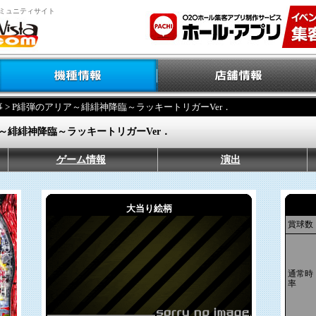
ミュニティサイト
事
> P緋弾のアリア～緋緋神降臨～ラッキートリガーVer．
～緋緋神降臨～ラッキートリガーVer．
ゲーム情報
演出
大当り絵柄
賞球数
通常時
率