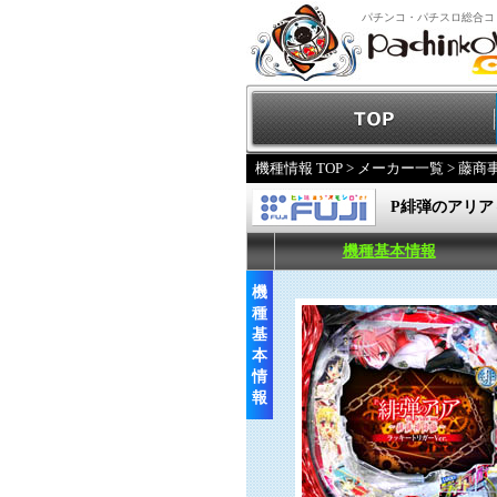
パチンコ・パチスロ総合コ
機種情報 TOP
>
メーカー一覧
>
藤商
P緋弾のアリア
機種基本情報
機
種
基
本
情
報