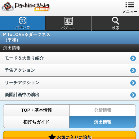
メニュー
パチンコ
パチスロ
検索
P ToLOVEるダークネス
（平和）
演出情報
モード＆大当り紹介
予告アクション
リーチアクション
楽園計画中の演出
TOP・基本情報
分析情報
初打ちガイド
演出情報
お気に入りに追加