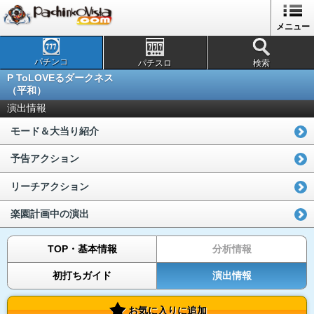
メニュー
パチンコ
パチスロ
検索
P ToLOVEるダークネス
（平和）
演出情報
モード＆大当り紹介
予告アクション
リーチアクション
楽園計画中の演出
TOP・基本情報
分析情報
初打ちガイド
演出情報
お気に入りに追加