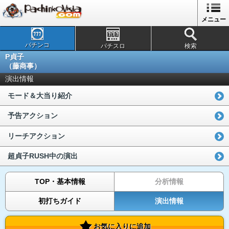
メニュー
パチンコ
パチスロ
検索
P貞子
（藤商事）
演出情報
モード＆大当り紹介
予告アクション
リーチアクション
超貞子RUSH中の演出
TOP・基本情報
分析情報
初打ちガイド
演出情報
お気に入りに追加