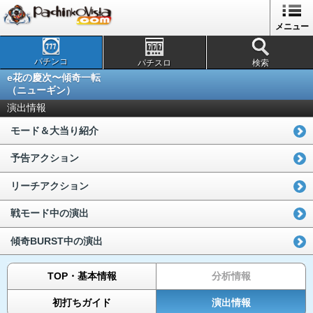
メニュー
パチンコ
パチスロ
検索
e花の慶次〜傾奇一転
（ニューギン）
演出情報
モード＆大当り紹介
予告アクション
リーチアクション
戦モード中の演出
傾奇BURST中の演出
TOP・基本情報
分析情報
初打ちガイド
演出情報