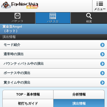
メニュー
パチンコ
パチスロ
検索
賞金首Angel
（ネット）
演出情報
モード紹介
通常時の演出
バウンティバトル中の演出
ボーナス中の演出
賞タイム中の演出
TOP・基本情報
分析情報
初打ちガイド
演出情報