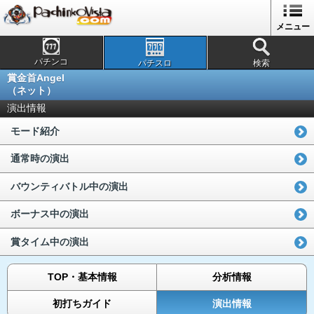
メニュー
パチンコ
パチスロ
検索
賞金首Angel
（ネット）
演出情報
モード紹介
通常時の演出
バウンティバトル中の演出
ボーナス中の演出
賞タイム中の演出
TOP・基本情報
分析情報
初打ちガイド
演出情報