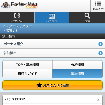
メニュー
パチンコ
パチスロ
検索
ミスタージャグラー
（北電子）
演出情報
ボーナス紹介
告知演出
TOP・基本情報
分析情報
初打ちガイド
演出情報
お気に入りに追加
パチスロTOP