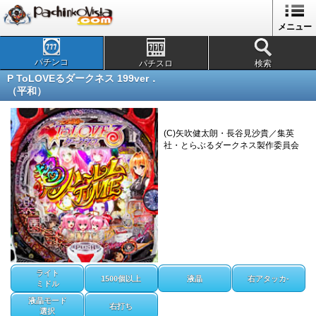
メニュー
パチンコ
パチスロ
検索
P ToLOVEるダークネス 199ver．
（平和）
(C)矢吹健太朗・長谷見沙貴／集英
社・とらぶるダークネス製作委員会
ライト
1500個以上
液晶
右アタッカ-
ミドル
液晶モード
右打ち
選択