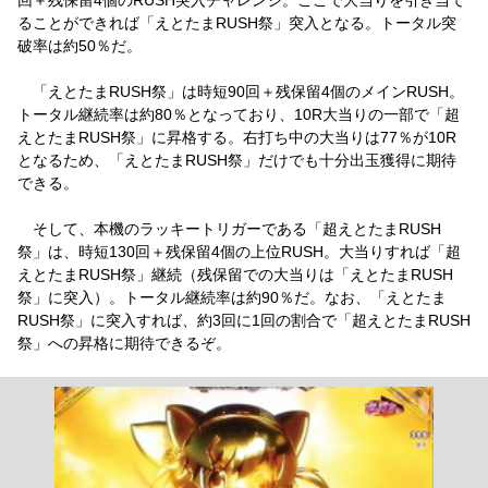
ることができれば「えとたまRUSH祭」突入となる。トータル突
破率は約50％だ。
「えとたまRUSH祭」は時短90回＋残保留4個のメインRUSH。
トータル継続率は約80％となっており、10R大当りの一部で「超
えとたまRUSH祭」に昇格する。右打ち中の大当りは77％が10R
となるため、「えとたまRUSH祭」だけでも十分出玉獲得に期待
できる。
そして、本機のラッキートリガーである「超えとたまRUSH
祭」は、時短130回＋残保留4個の上位RUSH。大当りすれば「超
えとたまRUSH祭」継続（残保留での大当りは「えとたまRUSH
祭」に突入）。トータル継続率は約90％だ。なお、「えとたま
RUSH祭」に突入すれば、約3回に1回の割合で「超えとたまRUSH
祭」への昇格に期待できるぞ。