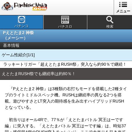
メニュー
パチンコ
パチスロ
検索
Pえとたま2 神祭
（メーシー）
基本情報
ゲーム性紹介[1/1]
ラッキートリガー「超えとたまRUSH祭」突入なら約90％で継続！
えとたまRUSH祭でも継続率は約80％！
『Pえとたま2 神祭』は3種類の右打ちモードを搭載した2種タイ
プのライトミドルスペック機。RUSHは継続率の異なる2つを搭
載。遊びやすさとLT突入の期待感を生み出すハイブリッドRUSH
となっている。
初当りはオール4Rで、77％が「えとたまバトル 冥王はーです
編」に突入する。「えとたまバトル 冥王はーです編」は、時短37
回＋残保留4個のRUSH突入チャレンジ。ここで大当りを引き当て