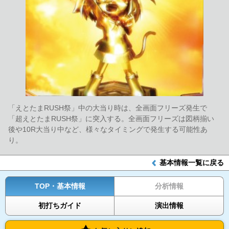
「えとたまRUSH祭」中の大当り時は、全画面フリーズ発生で
「超えとたまRUSH祭」に突入する。全画面フリーズは図柄揃い
後や10R大当り中など、様々なタイミングで発生する可能性あ
り。
基本情報一覧に戻る
TOP・基本情報
分析情報
初打ちガイド
演出情報