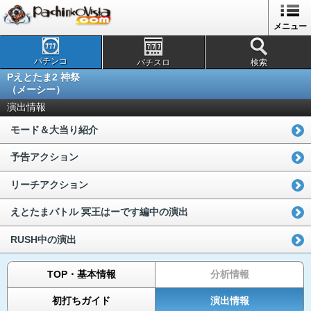
メニュー
パチンコ
パチスロ
検索
Pえとたま2 神祭
（メーシー）
演出情報
モード＆大当り紹介
予告アクション
リーチアクション
えとたまバトル 冥王はーです編中の演出
RUSH中の演出
TOP・基本情報
分析情報
初打ちガイド
演出情報