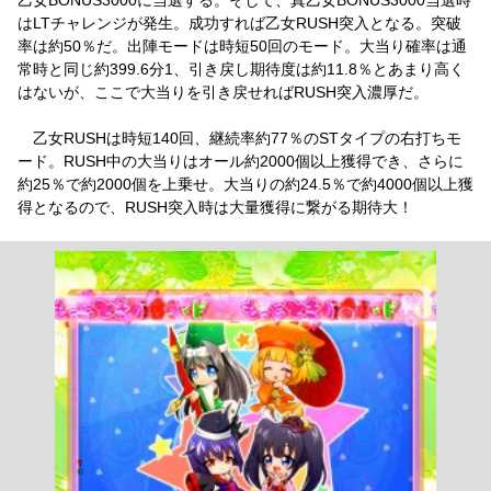
はLTチャレンジが発生。成功すれば乙女RUSH突入となる。突破
率は約50％だ。出陣モードは時短50回のモード。大当り確率は通
常時と同じ約399.6分1、引き戻し期待度は約11.8％とあまり高く
はないが、ここで大当りを引き戻せればRUSH突入濃厚だ。
乙女RUSHは時短140回、継続率約77％のSTタイプの右打ちモ
ード。RUSH中の大当りはオール約2000個以上獲得でき、さらに
約25％で約2000個を上乗せ。大当りの約24.5％で約4000個以上獲
得となるので、RUSH突入時は大量獲得に繋がる期待大！