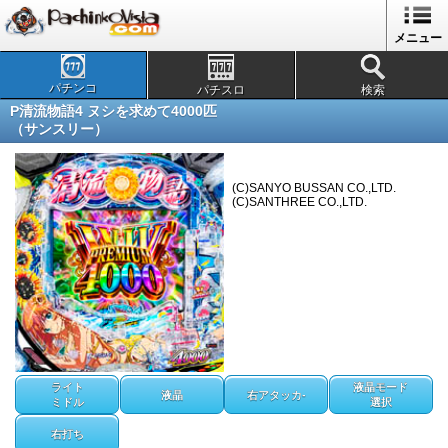
メニュー
パチンコ
パチスロ
検索
P清流物語4 ヌシを求めて4000匹
（サンスリー）
(C)SANYO BUSSAN CO.,LTD.
(C)SANTHREE CO.,LTD.
ライト
液晶モード
液晶
右アタッカ-
ミドル
選択
右打ち